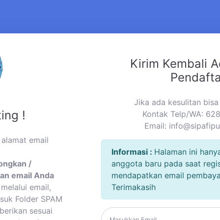
Kirim Kembali A
Pendaft
Jika ada kesulitan bis
ing !
Kontak Telp/WA: 6
Email:
info@sipafip
 alamat email
Informasi :
Halaman ini hany
ongkan /
anggota baru pada saat regis
an email Anda
mendapatkan email pembayara
melalui email,
Terimakasih
asuk Folder SPAM
berikan sesuai