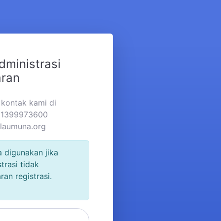
dministrasi
aran
a kontak kami di
281399973600
ulaumuna.org
a digunakan jika
trasi tidak
n registrasi.