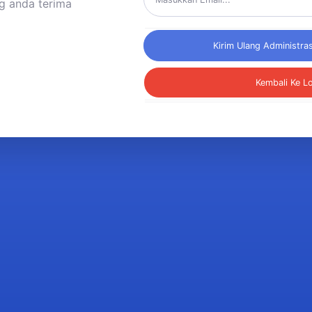
ng anda terima
Kembali Ke L